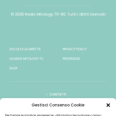
© 2026 Radio Mitology 70-80.
Tutti i diritti riservati
ASCOLTA LA DIRETTA
PRIVACY POLICY
GUARDA MITOLOGY TV
PREFERENZE
SHOP
CONTATTI
COME ASCOLTARCI
Gestisci Consenso Cookie
PUBBLICITÀ
Per fornire le migliori esperienze, utilizziamo tecnologie come i