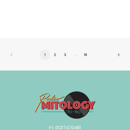
Sab 25/07 MITOLOGY 70-80 @
AVIS BARGECCHIA (LU)
1
2
3
…
18
P.I. 01217470481