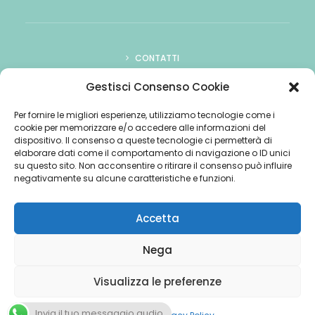
CONTATTI
COME ASCOLTARCI
Gestisci Consenso Cookie
PUBBLICITÀ
Per fornire le migliori esperienze, utilizziamo tecnologie come i
cookie per memorizzare e/o accedere alle informazioni del
COOKIE POLICY
dispositivo. Il consenso a queste tecnologie ci permetterà di
elaborare dati come il comportamento di navigazione o ID unici
su questo sito. Non acconsentire o ritirare il consenso può influire
negativamente su alcune caratteristiche e funzioni.
Accetta
© 2026 Radio Mitology 70-80. Tutti i diritti riservati
Nega
Visualizza le preferenze
Invia il tuo messaggio audio