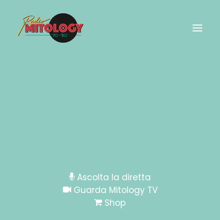
CAPODANNO-31DIC
Home
CAPODANNO CON RADIO MITOLOGY A MONTECATINI
TERME (PT)
CAPODANNO-31DIC
Ascolta la diretta
Guarda Mitology TV
Shop