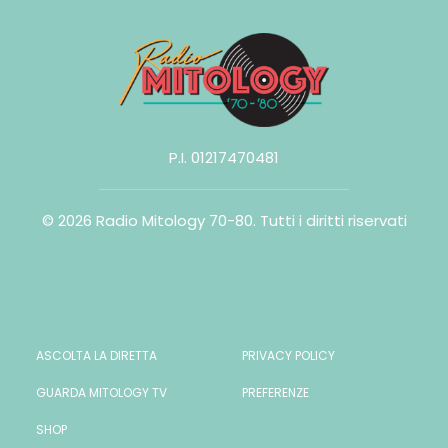
P.I. 01217470481
© 2026 Radio Mitology 70-80.
Tutti i diritti riservati
ASCOLTA LA DIRETTA
PRIVACY POLICY
GUARDA MITOLOGY TV
PREFERENZE
SHOP