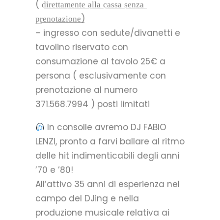
( d͟i͟r͟e͟t͟t͟a͟m͟e͟n͟t͟e͟ a͟l͟l͟a͟ c͟a͟s͟s͟a͟ s͟e͟n͟z͟a͟
p͟r͟e͟n͟o͟t͟a͟z͟i͟o͟n͟e͟)
– ingresso con sedute/divanetti e
tavolino riservato con
consumazione al tavolo 25€ a
persona ( esclusivamente con
prenotazione al numero
371.568.7994 ) posti limitati
In consolle avremo DJ FABIO
LENZI, pronto a farvi ballare al ritmo
delle hit indimenticabili degli anni
’70 e ’80!
All’attivo 35 anni di esperienza nel
campo del DJing e nella
produzione musicale relativa ai