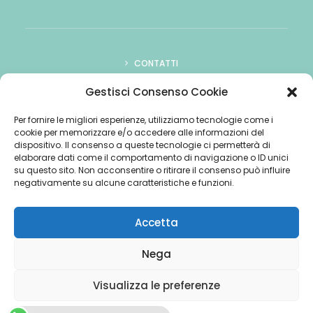
CONTATTI
COME ASCOLTARCI
Gestisci Consenso Cookie
PUBBLICITÀ
Per fornire le migliori esperienze, utilizziamo tecnologie come i
cookie per memorizzare e/o accedere alle informazioni del
COOKIE POLICY
dispositivo. Il consenso a queste tecnologie ci permetterà di
elaborare dati come il comportamento di navigazione o ID unici
su questo sito. Non acconsentire o ritirare il consenso può influire
negativamente su alcune caratteristiche e funzioni.
Accetta
© 2026 Radio Mitology 70-80. Tutti i diritti riservati
Nega
Visualizza le preferenze