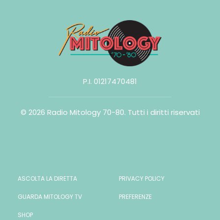
P.I. 01217470481
© 2026 Radio Mitology 70-80.
Tutti i diritti riservati
ASCOLTA LA DIRETTA
PRIVACY POLICY
GUARDA MITOLOGY TV
PREFERENZE
SHOP