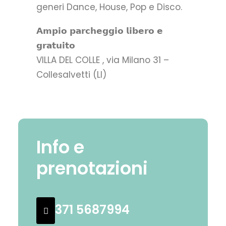
generi Dance, House, Pop e Disco.
𝗔𝗺𝗽𝗶𝗼 𝗽𝗮𝗿𝗰𝗵𝗲𝗴𝗴𝗶𝗼 𝗹𝗶𝗯𝗲𝗿𝗼 𝗲
𝗴𝗿𝗮𝘁𝘂𝗶𝘁𝗼
VILLA DEL COLLE , via Milano 31 –
Collesalvetti (LI)
Info e
prenotazioni
371 5687994