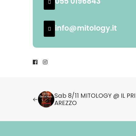
055 0196843
info@mitology.it
Sab 8/11 MITOLOGY @ IL PR
AREZZO