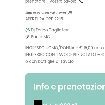
prenotare il vostro tavolo!
𝐈𝐧𝐠𝐫𝐞𝐬𝐬𝐨 𝐫𝐢𝐬𝐞𝐫𝐯𝐚𝐭𝐨 𝐨𝐯𝐞𝐫 𝟑𝟎
APERTURA ORE 22:15
Dj Enrico Tagliaferri
Barsa MC
INGRESSO UOMO/DONNA – € 15,00 con dr
INGRESSO CON TAVOLO PRENOTATO – € 1
o con bottiglie al tavolo
Info e prenotazio