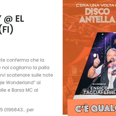
 @ EL
FI)
tute conferma che la
 noi cogliamo la palla
rvi scatenare sulle note
ogie Wonderland” al
olle e Barsa MC al
55 0196843… per