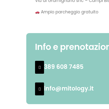
Via di Gramignano snc – Campi Bi
Ampio parcheggio gratuito
Info e prenotazio
389 608 7485
info@mitology.it