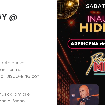
GY @
della nuova
on il primo
di: DISCO-RING con
musica, amici e
 che ci fanno