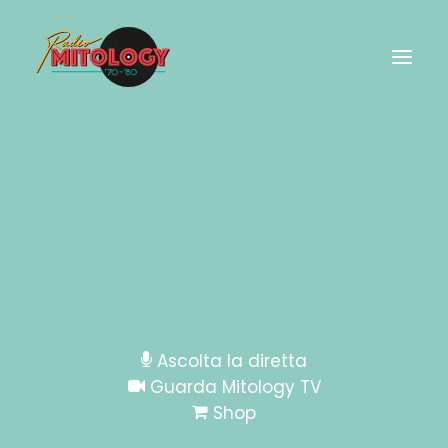
trony-bg[1]
Home
Home
trony-bg[1]
Ascolta la diretta
Guarda Mitology TV
Shop