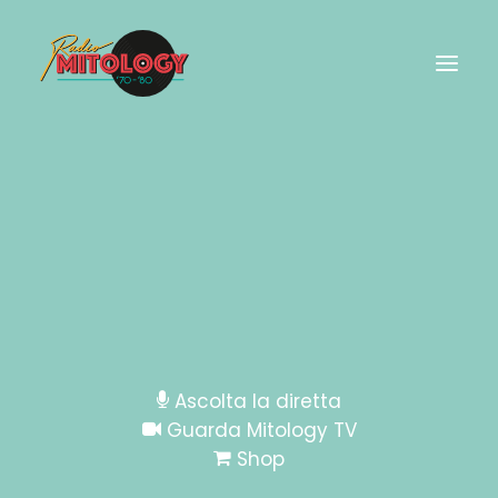
felpa-bianca
Home
Shop
felpa-bianca
Ascolta la diretta
Guarda Mitology TV
Shop